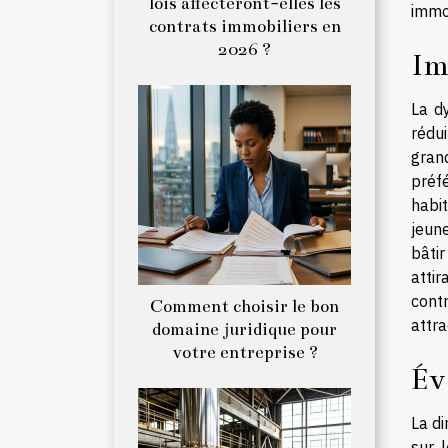
lois affecteront-elles les
immob
contrats immobiliers en
2026 ?
Im
La d
rédu
gran
préf
habi
jeune
bâtir
atti
cont
Comment choisir le bon
attra
domaine juridique pour
votre entreprise ?
Év
La di
sur 