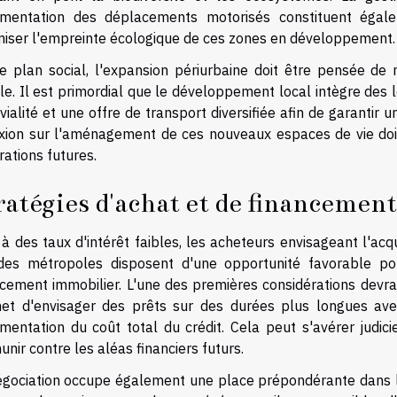
gmentation des déplacements motorisés constituent égal
miser l'empreinte écologique de ces zones en développement.
le plan social, l'expansion périurbaine doit être pensée de m
ale. Il est primordial que le développement local intègre des
vialité et une offre de transport diversifiée afin de garantir 
exion sur l'aménagement de ces nouveaux espaces de vie doit
ations futures.
ratégies d'achat et de financement
à des taux d'intérêt faibles, les acheteurs envisageant l'acq
des métropoles disposent d'une opportunité favorable pou
cement immobilier. L'une des premières considérations devrai
et d'envisager des prêts sur des durées plus longues avec
gmentation du coût total du crédit. Cela peut s'avérer judic
nir contre les aléas financiers futurs.
égociation occupe également une place prépondérante dans la