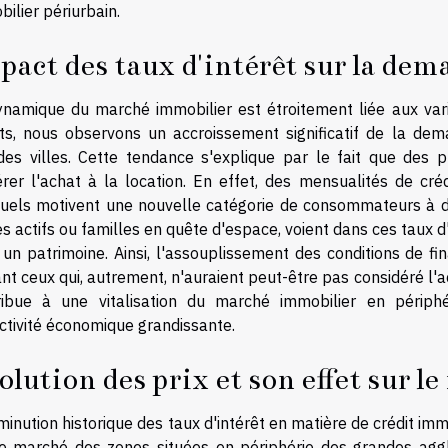
ilier périurbain.
pact des taux d'intérêt sur la de
ynamique du marché immobilier est étroitement liée aux vari
its, nous observons un accroissement significatif de la de
des villes. Cette tendance s'explique par le fait que des 
érer l'achat à la location. En effet, des mensualités de créd
tuels motivent une nouvelle catégorie de consommateurs à de
s actifs ou familles en quête d'espace, voient dans ces taux 
 un patrimoine. Ainsi, l'assouplissement des conditions de f
rant ceux qui, autrement, n'auraient peut-être pas considéré 
ribue à une vitalisation du marché immobilier en périph
ctivité économique grandissante.
olution des prix et son effet sur l
minution historique des taux d'intérêt en matière de crédit i
le marché des zones situées en périphérie des grandes ag