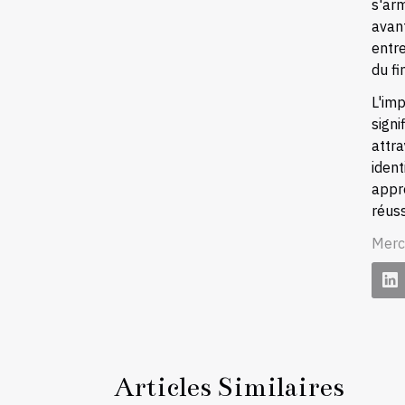
s'ar
avan
entre
du f
L'im
sign
attr
ident
appr
réuss
Merc
Articles Similaires