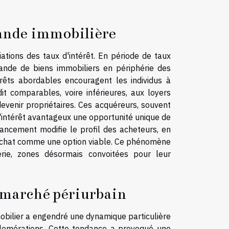
mande immobilière
ations des taux d'intérêt. En période de taux
mande de biens immobiliers en périphérie des
prêts abordables encouragent les individus à
it comparables, voire inférieures, aux loyers
venir propriétaires. Ces acquéreurs, souvent
d'intérêt avantageux une opportunité unique de
inancement modifie le profil des acheteurs, en
l'achat comme une option viable. Ce phénomène
érie, zones désormais convoitées pour leur
e marché périurbain
mmobilier a engendré une dynamique particulière
glomérations. Cette tendance a provoqué une