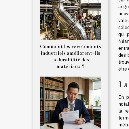
augm
nouv
valeu
sélec
qui 
Néan
Comment les revêtements
entra
industriels améliorent-ils
des 
la durabilité des
trouv
matériaux ?
être 
La
En p
nota
la r
term
métro