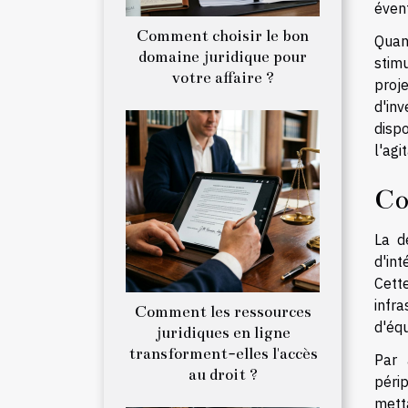
éven
Comment choisir le bon
Quan
domaine juridique pour
stimu
votre affaire ?
proj
d'in
disp
l'agi
Co
La d
d'int
Cett
infr
Comment les ressources
d'équ
juridiques en ligne
transforment-elles l'accès
Par 
au droit ?
péri
mett