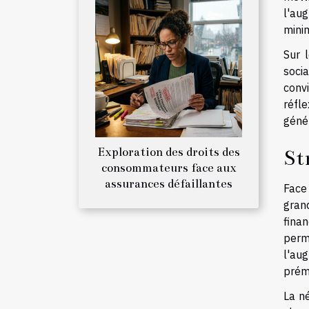
l'au
mini
Sur 
soci
convi
réfl
génér
Exploration des droits des
St
consommateurs face aux
assurances défaillantes
Face 
gran
finan
perm
l'au
prému
La n