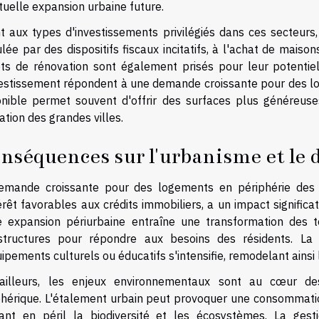
tuelle expansion urbaine future.
t aux types d'investissements privilégiés dans ces secteurs, 
lée par des dispositifs fiscaux incitatifs, à l'achat de maison
ets de rénovation sont également prisés pour leur potentiel
vestissement répondent à une demande croissante pour des lo
onible permet souvent d'offrir des surfaces plus généreuse
tation des grandes villes.
nséquences sur l'urbanisme et le 
emande croissante pour des logements en périphérie des 
érêt favorables aux crédits immobiliers, a un impact signific
e expansion périurbaine entraîne une transformation des te
astructures pour répondre aux besoins des résidents. La 
ipements culturels ou éducatifs s'intensifie, remodelant ainsi 
ailleurs, les enjeux environnementaux sont au cœur des
phérique. L'étalement urbain peut provoquer une consommation
ant en péril la biodiversité et les écosystèmes. La gest