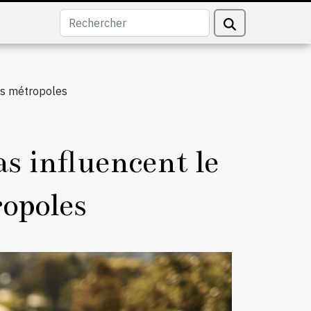
es métropoles
s influencent le
ropoles