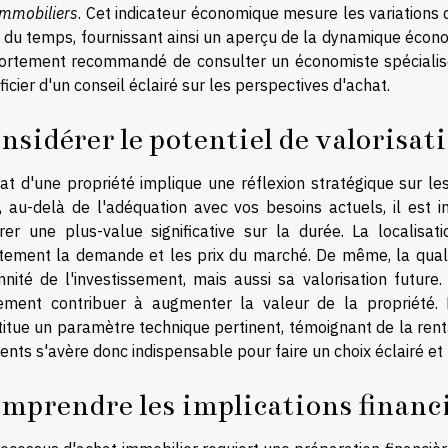
immobiliers
. Cet indicateur économique mesure les variations 
l du temps, fournissant ainsi un aperçu de la dynamique écono
fortement recommandé de consulter un économiste spécialisé 
icier d'un conseil éclairé sur les perspectives d'achat.
nsidérer le potentiel de valorisat
at d'une propriété implique une réflexion stratégique sur le
t, au-delà de l'adéquation avec vos besoins actuels, il est 
rer une plus-value significative sur la durée. La localisat
ctement la demande et les prix du marché. De même, la quali
nnité de l'investissement, mais aussi sa valorisation futu
ement contribuer à augmenter la valeur de la propriété. P
itue un paramètre technique pertinent, témoignant de la renta
nts s'avère donc indispensable pour faire un choix éclairé et 
mprendre les implications financ