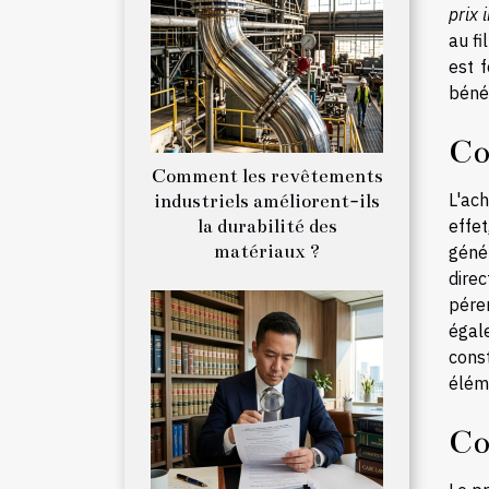
prix 
au fi
est 
bénéf
Co
Comment les revêtements
L'ach
industriels améliorent-ils
la durabilité des
effe
matériaux ?
géné
dire
pére
égal
const
éléme
Co