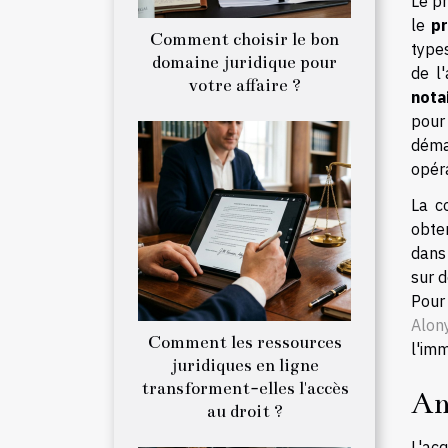
Le pr
le
pr
Comment choisir le bon
types
domaine juridique pour
de l
votre affaire ?
nota
pour
déma
opéra
La c
obte
dans 
sur d
Pour
Alon
Comment les ressources
l'imm
juridiques en ligne
transforment-elles l'accès
An
au droit ?
L'acq