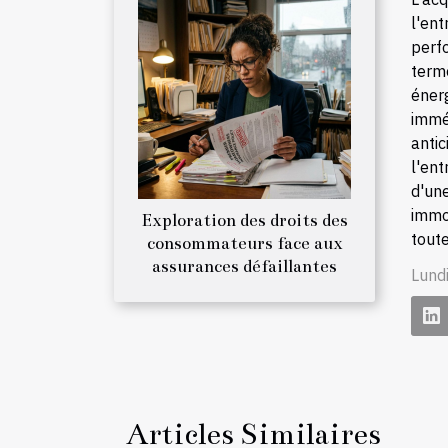
l'en
perf
term
énerg
immé
anti
l'en
d'un
immob
Exploration des droits des
tout
consommateurs face aux
assurances défaillantes
Lund
Articles Similaires