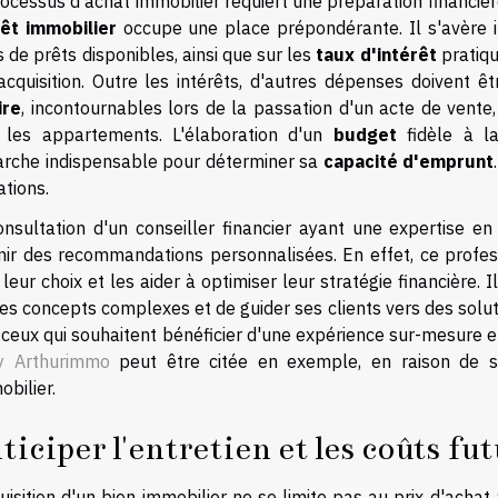
ocessus d'achat immobilier requiert une préparation financièr
êt immobilier
occupe une place prépondérante. Il s'avère in
 de prêts disponibles, ainsi que sur les
taux d'intérêt
pratiqu
'acquisition. Outre les intérêts, d'autres dépenses doivent 
ire
, incontournables lors de la passation d'un acte de vente
 les appartements. L'élaboration d'un
budget
fidèle à la
rche indispensable pour déterminer sa
capacité d'emprunt
tions.
onsultation d'un conseiller financier ayant une expertise 
nir des recommandations personnalisées. En effet, ce profes
leur choix et les aider à optimiser leur stratégie financière.
es concepts complexes et de guider ses clients vers des solut
 ceux qui souhaitent bénéficier d'une expérience sur-mesure
y Arthurimmo
peut être citée en exemple, en raison de 
obilier.
ticiper l'entretien et les coûts fut
uisition d'un bien immobilier ne se limite pas au prix d'achat 