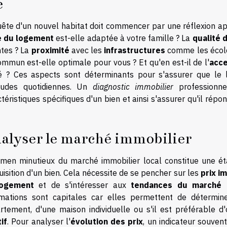
e
uête d'un nouvel habitat doit commencer par une réflexion app
le du logement
est-elle adaptée à votre famille ? La
qualité d
ntes ? La
proximité
avec les
infrastructures
comme les école
mmun est-elle optimale pour vous ? Et qu'en est-il de l'
acce
é ? Ces aspects sont déterminants pour s'assurer que le l
tudes quotidiennes. Un
diagnostic immobilier
professionne
téristiques spécifiques d'un bien et ainsi s'assurer qu'il répo
alyser le marché immobilier
amen minutieux du marché immobilier local constitue une ét
uisition d'un bien. Cela nécessite de se pencher sur les
prix i
logement
et de s'intéresser aux
tendances du marché
p
rmations sont capitales car elles permettent de détermin
rtement, d'une maison individuelle ou s'il est préférable d
if
. Pour analyser l'
évolution des prix
, un indicateur souvent