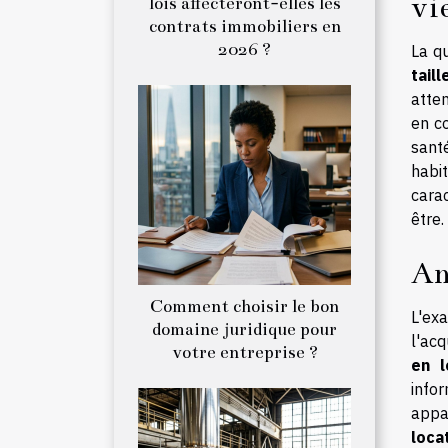
vi
lois affecteront-elles les
contrats immobiliers en
2026 ?
La q
tail
atte
en co
sant
habi
carac
être.
An
Comment choisir le bon
L'ex
domaine juridique pour
l'acq
votre entreprise ?
en 
info
appa
locat