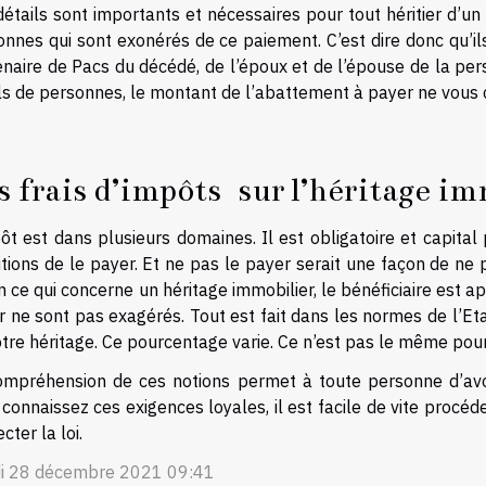
étails sont importants et nécessaires pour tout héritier d’un b
nnes qui sont exonérés de ce paiement. C’est dire donc qu’il
enaire de Pacs du décédé, de l’époux et de l’épouse de la per
ils de personnes, le montant de l’abattement à payer ne vous 
s frais d’impôts sur l’héritage i
ôt est dans plusieurs domaines. Il est obligatoire et capita
tions de le payer. Et ne pas le payer serait une façon de ne 
En ce qui concerne un héritage immobilier, le bénéficiaire est a
 ne sont pas exagérés. Tout est fait dans les normes de l’Eta
otre héritage. Ce pourcentage varie. Ce n’est pas le même pou
ompréhension de ces notions permet à toute personne d’avoi
connaissez ces exigences loyales, il est facile de vite procéd
cter la loi.
i 28 décembre 2021 09:41