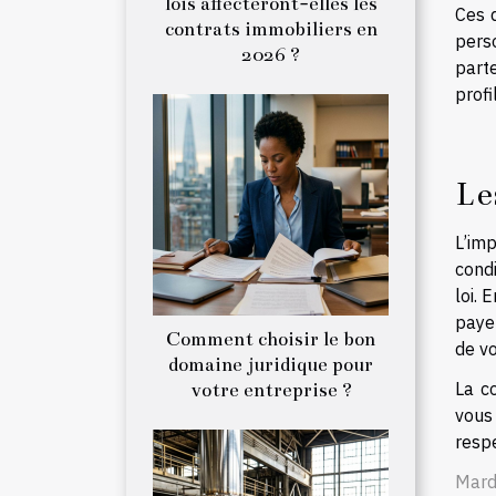
lois affecteront-elles les
Ces d
contrats immobiliers en
perso
2026 ?
part
prof
Le
L’imp
condi
loi. 
payer
Comment choisir le bon
de v
domaine juridique pour
La c
votre entreprise ?
vous 
respe
Mard