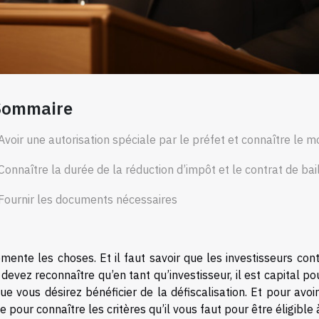
Sommaire
Avoir une autorisation spéciale par le préfet et connaître le 
Connaître la durée de la réduction d’impôt et le contrat de bai
Fournir les documents nécessaires
mente les choses. Et il faut savoir que les investisseurs con
devez reconnaître qu’en tant qu’investisseur, il est capital pou
ue vous désirez bénéficier de la défiscalisation. Et pour avoir 
le pour connaître les critères qu’il vous faut pour être éligible 