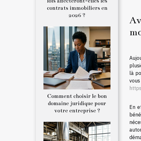
lois affecteront-elles les
contrats immobiliers en
2026 ?
Av
mo
Aujou
plusi
là po
vou
http
Comment choisir le bon
domaine juridique pour
En ef
votre entreprise ?
bénéf
néce
autor
déma