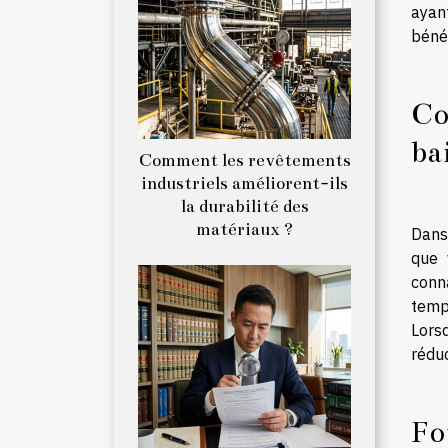
ayan
bénéf
Co
ba
Comment les revêtements
industriels améliorent-ils
la durabilité des
matériaux ?
Dans 
que 
conn
temp
Lors
réduc
Fo