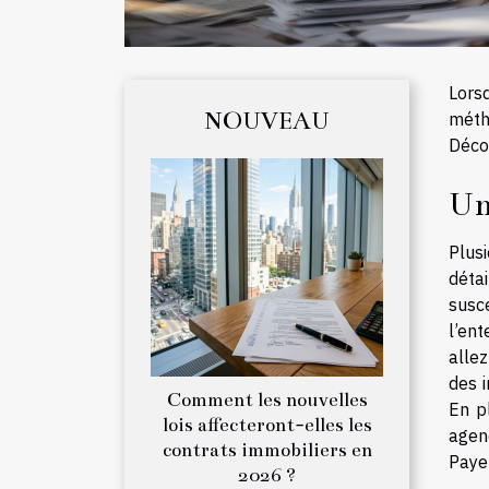
Lorsq
NOUVEAU
méth
Déco
Un
Plus
déta
susc
l’ent
allez
des i
Comment les nouvelles
En pl
lois affecteront-elles les
agen
contrats immobiliers en
Payez
2026 ?