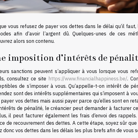
ue vous refusez de payer vos dettes dans le délai qu’il faut, le
odes afin d’avoir l’argent dû. Quelques-unes de ces mét
uvrez alors son contenu.
e imposition d’intérêts de pénali
ieurs sanctions peuvent s’appliquer à vous lorsque vous re
ils, consultez ce site
https://www.financialhappiness.be/
. Co
eptibles de s’imposer à vous. Qu’appelle-t-on intérêt de pé
endez sont des intérêts supplémentaires qui s’imposent à vou
 payer vos dettes mais aussi payer parce qu’elles sont en ret
ntérêts de pénalité, le créancier peut demander à facturer c
us, il peut facturer également les frais d’envoi des rappels. 
ce de recouvrement des dettes. A cette étape, soyez sûr que 
 donc vos dettes dans les délais les plus brefs afin de vous