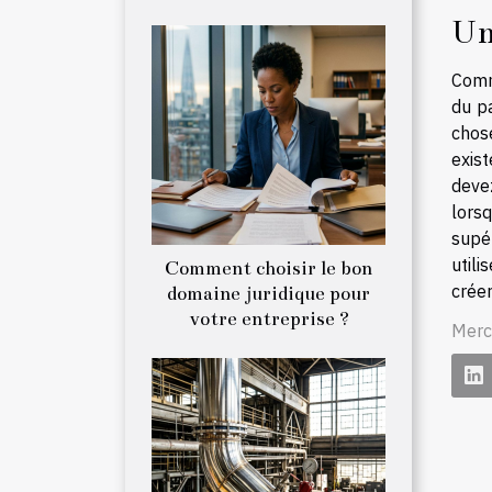
Un
Comm
du p
chose
exist
devez
lorsq
supé
utili
Comment choisir le bon
crée
domaine juridique pour
votre entreprise ?
Merc