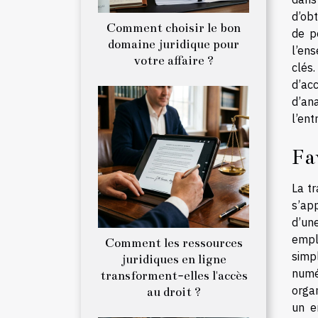
d’obt
Comment choisir le bon
de p
domaine juridique pour
l’ens
votre affaire ?
clés
d’acc
d’an
l’ent
Fa
La tr
s’ap
d’un
empla
Comment les ressources
simp
juridiques en ligne
numé
transforment-elles l'accès
orga
au droit ?
un e