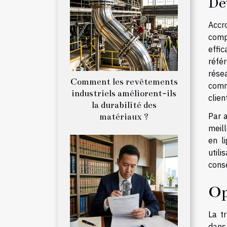
Dé
Accr
comp
effic
réfé
rése
Comment les revêtements
comm
industriels améliorent-ils
clien
la durabilité des
Par a
matériaux ?
meill
en l
util
conse
Op
La t
dans