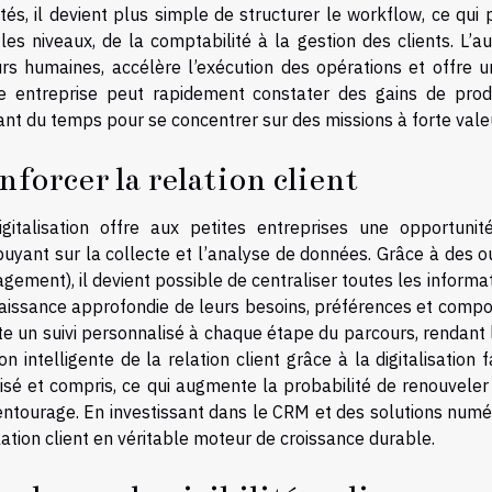
és, il devient plus simple de structurer le workflow, ce qui p
les niveaux, de la comptabilité à la gestion des clients. L’a
rs humaines, accélère l’exécution des opérations et offre un
te entreprise peut rapidement constater des gains de produ
ant du temps pour se concentrer sur des missions à forte vale
nforcer la relation client
igitalisation offre aux petites entreprises une opportunit
puyant sur la collecte et l’analyse de données. Grâce à des o
ement), il devient possible de centraliser toutes les informa
aissance approfondie de leurs besoins, préférences et compo
ite un suivi personnalisé à chaque étape du parcours, rendant 
on intelligente de la relation client grâce à la digitalisation f
risé et compris, ce qui augmente la probabilité de renouvele
entourage. En investissant dans le CRM et des solutions num
lation client en véritable moteur de croissance durable.