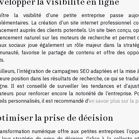
velopper la visibilité en ligne
oître la visibilité d’une petite entreprise passe aujo
lémentaires. La création d’un site internet professionnel c
acement auprès des clients potentiels. Un site bien conçu, op
rencement naturel sur les moteurs de recherche et permet d’at
aux sociaux joue également un rôle majeur dans la stratégie d
unauté, favorise le partage de contenu et offre des opport
ts.
illeurs, l’intégration de campagnes SEO adaptées et la mise 
eure position dans les résultats de recherche, ce qui se tradui
igne. Il est conseillé de surveiller les tendances et d’aju
isateurs pour renforcer encore la notoriété de l’entreprise. 
ils personnalisés, il est recommandé d’
en savoir plus sur la 
timiser la prise de décision
ransformation numérique offre aux petites entreprises l’op
 leur stratégie de prise de décision. Grâce à la collecte e