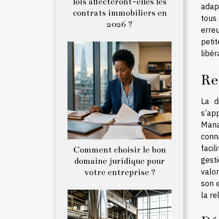
lois affecteront-elles les
adapt
contrats immobiliers en
tous 
2026 ?
erreu
peti
libér
Re
La d
s’ap
Manag
conn
facil
Comment choisir le bon
gesti
domaine juridique pour
valo
votre entreprise ?
son 
la re