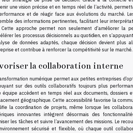
enir une vision précise et en temps réel de l’activité, permett
erformance et de réagir face aux évolutions du marché. L
emble des informations pertinentes, facilitant leur interprétat
. Cette approche permet non seulement d’améliorer la per
élérer les processus décisionnels au quotidien, en s’appuyant 
alyse de données adaptés, chaque décision devient plus a
reprise et contribue à renforcer la compétitivité sur le marché.
voriser la collaboration interne
ansformation numérique permet aux petites entreprises d’opti
puyant sur des outils collaboratifs toujours plus perform
e équipe accèdent en temps réel aux documents, dossiers et 
cement géographique. Cette accessibilité favorise la communi
lifie la coordination de projets, même lorsque les collabora
riques innovantes intègrent désormais des fonctionnalit
niser les tâches et suivre l’avancement des missions. Le rec
nvironnement sécurisé et flexible, où chaque outil collabor