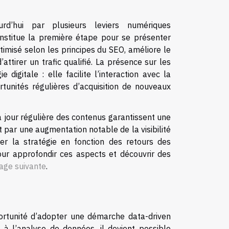
urd’hui par plusieurs leviers numériques
onstitue la première étape pour se présenter
timisé selon les principes du SEO, améliore le
tirer un trafic qualifié. La présence sur les
igitale : elle facilite l’interaction avec la
unités régulières d’acquisition de nouveaux
à jour régulière des contenus garantissent une
t par une augmentation notable de la visibilité
ster la stratégie en fonction des retours des
Pour approfondir ces aspects et découvrir des
page suivante
.
portunité d’adopter une démarche data-driven
t à l’analyse de données, il devient possible