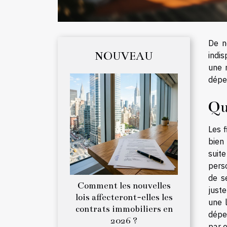
De n
NOUVEAU
indi
une 
dépe
Qu
Les 
bien 
suit
perso
de s
Comment les nouvelles
just
lois affecteront-elles les
une 
contrats immobiliers en
dépe
2026 ?
par e