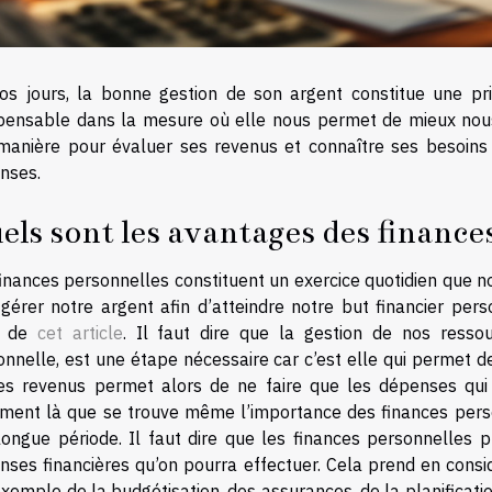
os jours, la bonne gestion de son argent constitue une pri
spensable dans la mesure où elle nous permet de mieux nous 
manière pour évaluer ses revenus et connaître ses besoins 
nses.
els sont les avantages des finance
finances personnelles constituent un exercice quotidien que n
gérer notre argent afin d’atteindre notre but financier perso
e de
cet article
. Il faut dire que la gestion de nos ressou
nnelle, est une étape nécessaire car c’est elle qui permet de 
es revenus permet alors de ne faire que les dépenses qui 
ement là que se trouve même l’importance des finances personn
longue période. Il faut dire que les finances personnelles
nses financières qu’on pourra effectuer. Cela prend en consi
xemple de la budgétisation, des assurances, de la planificati