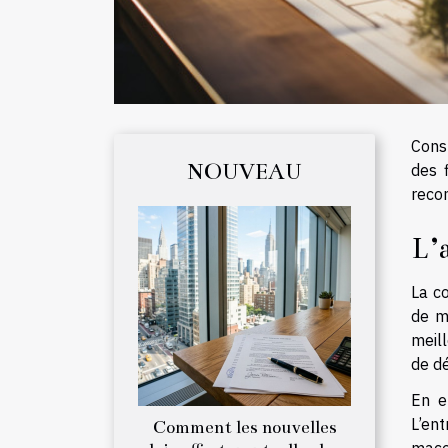
Cons
NOUVEAU
des f
reco
L’
La c
de m
meill
de d
En e
L’en
Comment les nouvelles