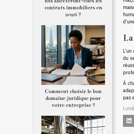
maçon
lois affecteront-elles les
mais
contrats immobiliers en
2026 ?
humai
d’une
La
L’un
du se
réuss
profe
À ch
adapt
Comment choisir le bon
pas e
domaine juridique pour
votre entreprise ?
Lund